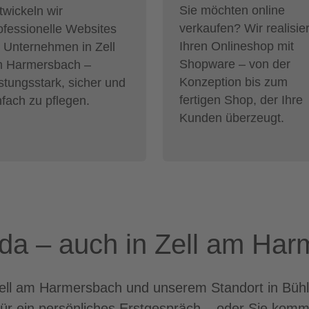
Sie möchten online
twickeln wir
verkaufen? Wir realisie
ofessionelle Websites
Ihren Onlineshop mit
r Unternehmen in Zell
Shopware – von der
 Harmersbach –
Konzeption bis zum
istungsstark, sicher und
fertigen Shop, der Ihre
nfach zu pflegen.
Kunden überzeugt.
e da – auch in Zell am Ha
ll am Harmersbach und unserem Standort in Bühl s
für ein persönliches Erstgespräch – oder Sie komm