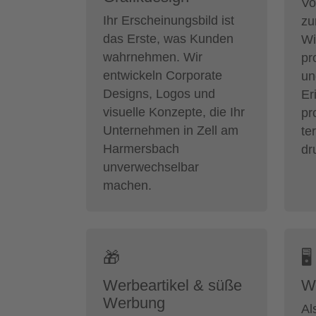
Vo
Ihr Erscheinungsbild ist
zu
das Erste, was Kunden
Wi
wahrnehmen. Wir
pr
entwickeln Corporate
un
Designs, Logos und
Er
visuelle Konzepte, die Ihr
pr
Unternehmen in Zell am
te
Harmersbach
dr
unverwechselbar
machen.
🎁
🖥
Werbeartikel & süße
W
Werbung
Al