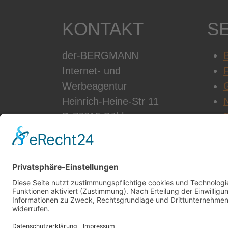
KONTAKT
S
der-BERGMANN
B
Internet- und
Werbeagentur
Heinrich-Heine-Str 11
D-77815 Bühl
Telefon: +49 7223 28353-0
Email:
info@der-
bergmann.net