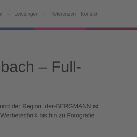
ur
Leistungen
Referenzen
Kontakt
Submenu for "Agentur"
Submenu for "Leistungen"
bach – Full-
h und der Region. der-BERGMANN ist
Werbetechnik bis hin zu Fotografie