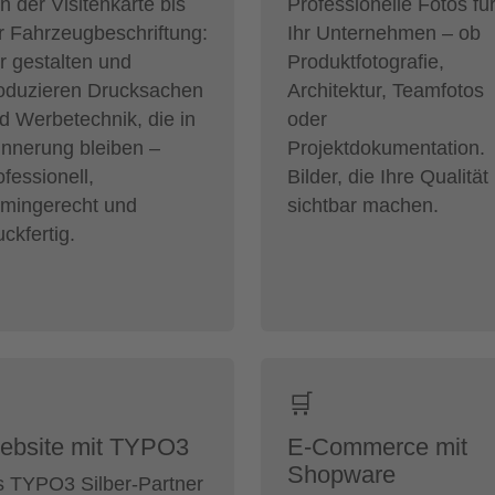
n der Visitenkarte bis
Professionelle Fotos fü
r Fahrzeugbeschriftung:
Ihr Unternehmen – ob
r gestalten und
Produktfotografie,
oduzieren Drucksachen
Architektur, Teamfotos
d Werbetechnik, die in
oder
innerung bleiben –
Projektdokumentation.
ofessionell,
Bilder, die Ihre Qualität
rmingerecht und
sichtbar machen.
uckfertig.
🛒
ebsite mit TYPO3
E-Commerce mit
Shopware
s TYPO3 Silber-Partner