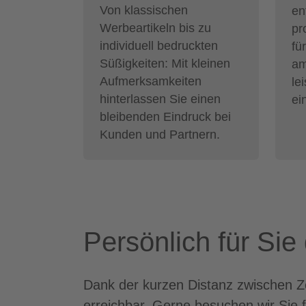
Von klassischen
en
Werbeartikeln bis zu
pr
individuell bedruckten
fü
Süßigkeiten: Mit kleinen
am
Aufmerksamkeiten
le
hinterlassen Sie einen
ei
bleibenden Eindruck bei
Kunden und Partnern.
Persönlich für Si
Dank der kurzen Distanz zwischen Ze
erreichbar. Gerne besuchen wir Sie 