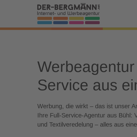
Skip to main navigation
Zum Hauptinhalt springen
Skip to page footer
Werbeagentur 
Service aus e
Werbung, die wirkt – das ist unser
Ihre Full-Service-Agentur aus Bühl:
und Textilveredelung – alles aus ein