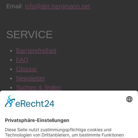
Email:
info@der-bergmann.net
SERVICE
Barrierefreiheit
FAQ
Glossar
Newsletter
Suchen & finden
WEITERE INFOS
Datenschutz