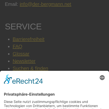
Email:
info@der-bergmann.net
SERVICE
Barrierefreiheit
FAQ
Glossar
Newsletter
Suchen & finden
WEITERE INFOS
Datenschutz
Impressum