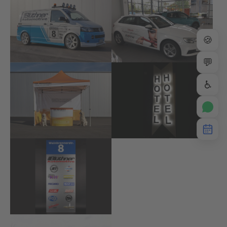
🍪
💬
♿