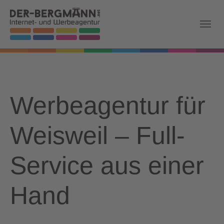
Skip to main navigation
Zum Hauptinhalt springen
Skip to page footer
Werbeagentur für
Weisweil – Full-
Service aus einer
Hand