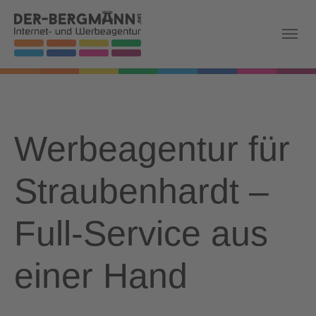
Skip to main navigation
Zum Hauptinhalt springen
Skip to page footer
Werbeagentur für
Straubenhardt –
Full-Service aus
einer Hand