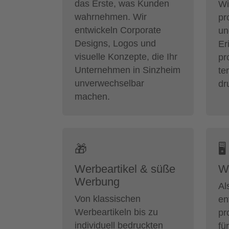
das Erste, was Kunden
Wi
wahrnehmen. Wir
pr
entwickeln Corporate
un
Designs, Logos und
Er
visuelle Konzepte, die Ihr
pr
Unternehmen in Sinzheim
te
unverwechselbar
dr
machen.
🎁
🖥
Werbeartikel & süße
W
Werbung
Al
Von klassischen
en
Werbeartikeln bis zu
pr
individuell bedruckten
fü