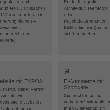
r gestalten und
Produktfotografie,
oduzieren Drucksachen
Architektur, Teamfotos
d Werbetechnik, die in
oder
innerung bleiben –
Projektdokumentation.
ofessionell,
Bilder, die Ihre Qualität
rmingerecht und
sichtbar machen.
uckfertig.
🛒
ebsite mit TYPO3
E-Commerce mit
Shopware
s TYPO3 Silber-Partner
Sie möchten online
twickeln wir
verkaufen? Wir realisie
ofessionelle Websites
Ihren Onlineshop mit
r Unternehmen in