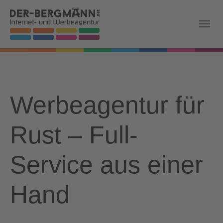
Skip to main navigation
Zum Hauptinhalt springen
Skip to page footer
Werbeagentur für
Rust – Full-
Service aus einer
Hand