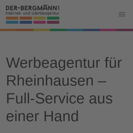
Skip to main navigation
Zum Hauptinhalt springen
Skip to page footer
Werbeagentur für
Rheinhausen –
Full-Service aus
einer Hand