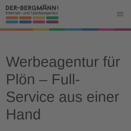
Skip to main navigation
Zum Hauptinhalt springen
Skip to page footer
Werbeagentur für
Plön – Full-
Service aus einer
Hand