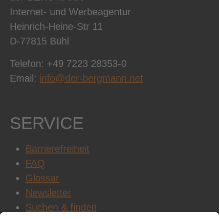
Internet- und Werbeagentur
Heinrich-Heine-Str 11
D-77815 Bühl
Telefon: +49 7223 28353-0
Email:
info@der-bergmann.net
SERVICE
Barrierefreiheit
FAQ
Glossar
Newsletter
Suchen & finden