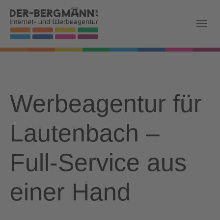
Skip to main navigation
Zum Hauptinhalt springen
Skip to page footer
Werbeagentur für
Lautenbach –
Full-Service aus
einer Hand