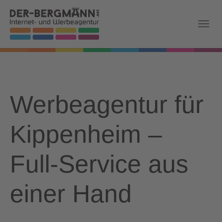
Skip to main navigation
Zum Hauptinhalt springen
Skip to page footer
Werbeagentur für
Kippenheim –
Full-Service aus
einer Hand