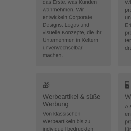
das Erste, was Kunden
Wi
wahrnehmen. Wir
pr
entwickeln Corporate
un
Designs, Logos und
Er
visuelle Konzepte, die Ihr
pr
Unternehmen in Keltern
te
unverwechselbar
dr
machen.
🎁
🖥
Werbeartikel & süße
W
Werbung
Al
Von klassischen
en
Werbeartikeln bis zu
pr
individuell bedruckten
fü