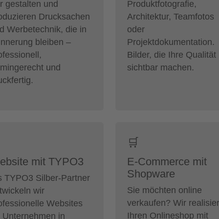
r gestalten und
Produktfotografie,
oduzieren Drucksachen
Architektur, Teamfotos
d Werbetechnik, die in
oder
innerung bleiben –
Projektdokumentation.
ofessionell,
Bilder, die Ihre Qualität
rmingerecht und
sichtbar machen.
uckfertig.
🛒
ebsite mit TYPO3
E-Commerce mit
Shopware
s TYPO3 Silber-Partner
Sie möchten online
twickeln wir
verkaufen? Wir realisie
ofessionelle Websites
Ihren Onlineshop mit
r Unternehmen in