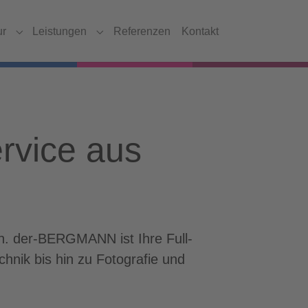
ur
Leistungen
Referenzen
Kontakt
Submenu for "Agentur"
Submenu for "Leistungen"
ervice aus
on. der-BERGMANN ist Ihre Full-
nik bis hin zu Fotografie und