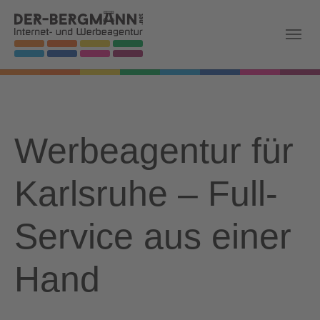
Skip to main navigation
Zum Hauptinhalt springen
Skip to page footer
Werbeagentur für
Karlsruhe – Full-
Service aus einer
Hand