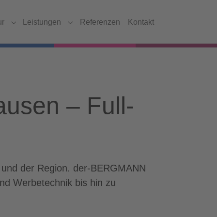
ur
Leistungen
Referenzen
Kontakt
Submenu for "Agentur"
Submenu for "Leistungen"
usen – Full-
sen und der Region. der-BERGMANN
nd Werbetechnik bis hin zu