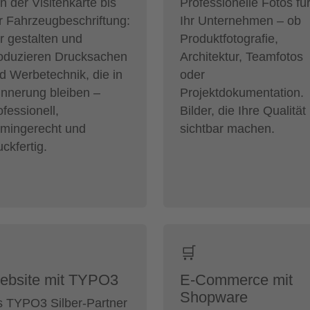
n der Visitenkarte bis
Professionelle Fotos fü
r Fahrzeugbeschriftung:
Ihr Unternehmen – ob
r gestalten und
Produktfotografie,
oduzieren Drucksachen
Architektur, Teamfotos
d Werbetechnik, die in
oder
innerung bleiben –
Projektdokumentation.
ofessionell,
Bilder, die Ihre Qualität
rmingerecht und
sichtbar machen.
uckfertig.
🛒
ebsite mit TYPO3
E-Commerce mit
Shopware
s TYPO3 Silber-Partner