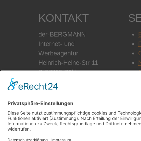
KONTAKT
S
der-BERGMANN
B
Internet- und
Werbeagentur
Heinrich-Heine-Str 11
D-77815 Bühl
Telefon: +49 7223 28353-0
Email:
info@der-
bergmann.net