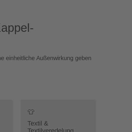
Kappel-
ne einheitliche Außenwirkung geben
👕
Textil &
Textilveredelung