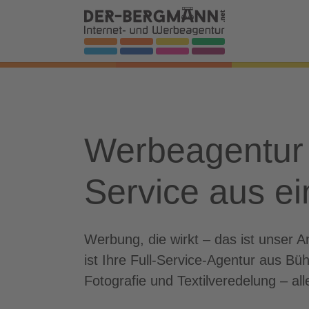
Skip to main navigation
Zum Hauptinhalt springen
Skip to page footer
Werbeagentur 
Service aus e
Werbung, die wirkt – das ist unse
ist Ihre Full-Service-Agentur aus B
Fotografie und Textilveredelung – all