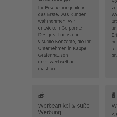
Vo
Ihr Erscheinungsbild ist
zu
das Erste, was Kunden
Wi
wahrnehmen. Wir
pr
entwickeln Corporate
un
Designs, Logos und
Er
visuelle Konzepte, die Ihr
pr
Unternehmen in Kappel-
te
Grafenhausen
dr
unverwechselbar
machen.
🎁
🖥
Werbeartikel & süße
W
Werbung
Al