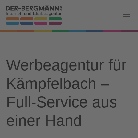
Skip to main navigation
Zum Hauptinhalt springen
Skip to page footer
Werbeagentur für
Kämpfelbach –
Full-Service aus
einer Hand