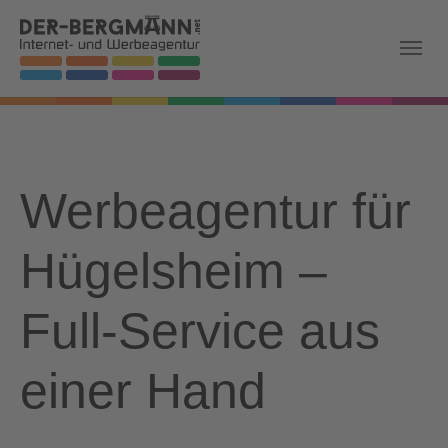
Skip to main navigation
Zum Hauptinhalt springen
Skip to page footer
Werbeagentur für
Hügelsheim –
Full-Service aus
einer Hand