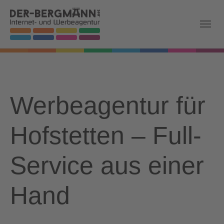
Skip to main navigation
Zum Hauptinhalt springen
Skip to page footer
Werbeagentur für
Hofstetten – Full-
Service aus einer
Hand