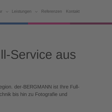
ur
Leistungen
Referenzen
Kontakt
Submenu for "Agentur"
Submenu for "Leistungen"
l-Service aus
egion. der-BERGMANN ist Ihre Full-
nik bis hin zu Fotografie und