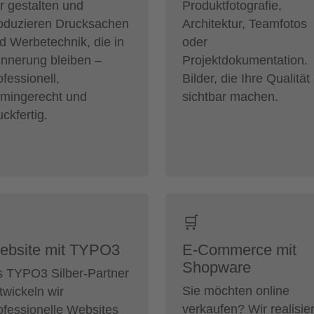
r gestalten und
Produktfotografie,
oduzieren Drucksachen
Architektur, Teamfotos
d Werbetechnik, die in
oder
innerung bleiben –
Projektdokumentation.
ofessionell,
Bilder, die Ihre Qualität
rmingerecht und
sichtbar machen.
uckfertig.
🛒
ebsite mit TYPO3
E-Commerce mit
Shopware
s TYPO3 Silber-Partner
Sie möchten online
twickeln wir
verkaufen? Wir realisie
ofessionelle Websites