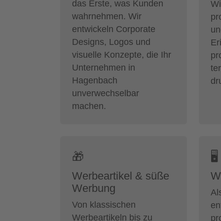
das Erste, was Kunden
Wi
wahrnehmen. Wir
pr
entwickeln Corporate
un
Designs, Logos und
Er
visuelle Konzepte, die Ihr
pr
Unternehmen in
te
Hagenbach
dr
unverwechselbar
machen.
🎁
🖥
Werbeartikel & süße
W
Werbung
Al
Von klassischen
en
Werbeartikeln bis zu
pr