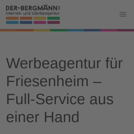
Skip to main navigation
Zum Hauptinhalt springen
Skip to page footer
Werbeagentur für
Friesenheim –
Full-Service aus
einer Hand