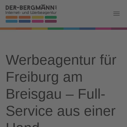
Skip to main navigation
Zum Hauptinhalt springen
Skip to page footer
Werbeagentur für
Freiburg am
Breisgau – Full-
Service aus einer