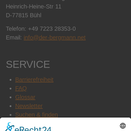
Heinrich-Heine-Str 11
D-77815 Bühl
Telefon: +49 7223 28353-0
Email:
info@der-bergmann.net
SERVICE
Barrierefreiheit
FAQ
Glossar
Newsletter
Suchen & finden