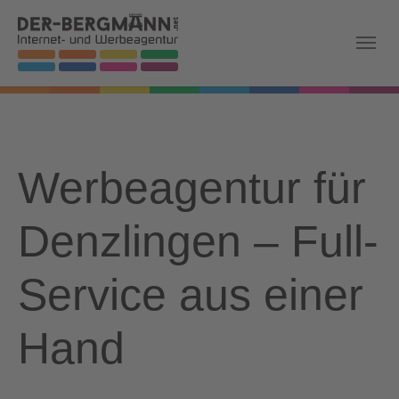
Skip to main navigation
Zum Hauptinhalt springen
Skip to page footer
Werbeagentur für
Denzlingen – Full-
Service aus einer
Hand