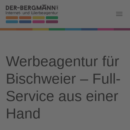
Skip to main navigation
Zum Hauptinhalt springen
Skip to page footer
Werbeagentur für
Bischweier – Full-
Service aus einer
Hand