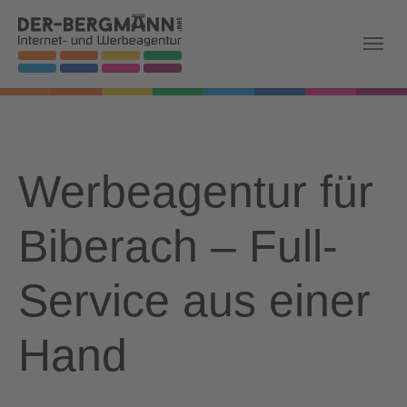
Skip to main navigation
Zum Hauptinhalt springen
Skip to page footer
Werbeagentur für
Biberach – Full-
Service aus einer
Hand