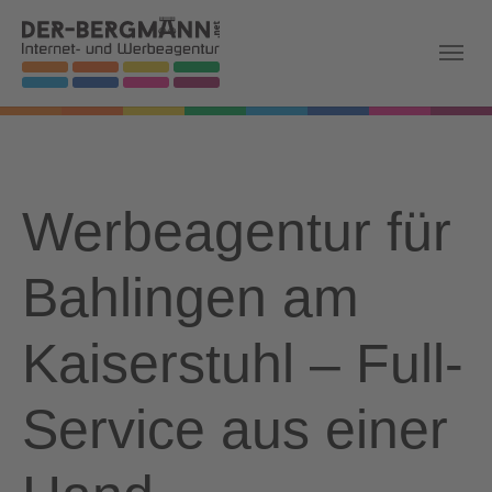
Skip to main navigation
Zum Hauptinhalt springen
Skip to page footer
Werbeagentur für
Bahlingen am
Kaiserstuhl – Full-
Service aus einer