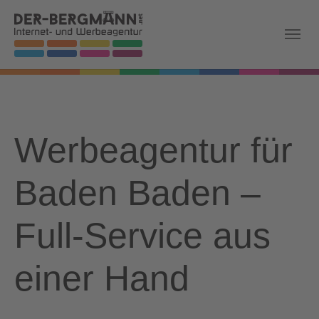
Skip to main navigation
Zum Hauptinhalt springen
Skip to page footer
Werbeagentur für
Baden Baden –
Full-Service aus
einer Hand