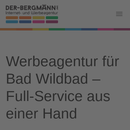
Skip to main navigation
Zum Hauptinhalt springen
Skip to page footer
Werbeagentur für
Bad Wildbad –
Full-Service aus
einer Hand