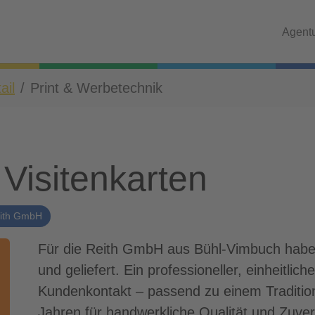
Agent
ail
Print & Werbetechnik
Visitenkarten
ith GmbH
Für die Reith GmbH aus Bühl-Vimbuch haben 
und geliefert. Ein professioneller, einheitlich
Kundenkontakt – passend zu einem Traditio
Jahren für handwerkliche Qualität und Zuverl