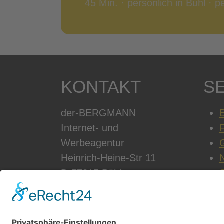
45 Min. · persönlich in Bühl · 
KONTAKT
S
der-BERGMANN
B
Internet- und
Werbeagentur
Heinrich-Heine-Str 11
D-77815 Bühl
Telefon: +49 7223 28353-0
Email:
info@der-