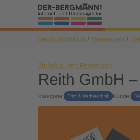
Skip to main navigation
Zum Hauptinhalt springen
Skip to page footer
Sie sind hier:
der-BERGMANN
Referenzen
Det
Zurück zu den Referenzen
Reith GmbH – 
Kategorie:
Kunde:
Print & Werbetechnik
Re