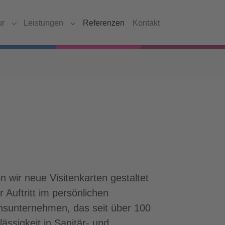
ur
Leistungen
Referenzen
Kontakt
Submenu for "Agentur"
Submenu for "Leistungen"
wir neue Visitenkarten gestaltet
er Auftritt im persönlichen
nsunternehmen, das seit über 100
ässigkeit in Sanitär- und