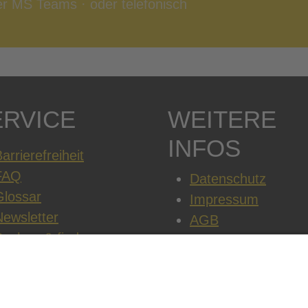
per MS Teams · oder telefonisch
ERVICE
WEITERE
INFOS
arrierefreiheit
FAQ
Datenschutz
Glossar
Impressum
Newsletter
AGB
Suchen & finden
Cookie-Einstellung
Jobs & Karriere