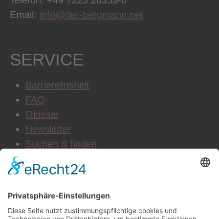
Email:
info@der-bergmann.net
SERVICE
Barrierefreiheit
FAQ
Glossar
Newsletter
Suchen & finden
WEITERE INFOS
Datenschutz