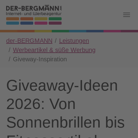
Skip to main navigation
Zum Hauptinhalt springen
Skip to page footer
Sie sind hier:
der-BERGMANN
Leistungen
Werbeartikel & süße Werbung
Giveway-Inspiration
Giveaway-Ideen
2026: Von
Sonnenbrillen bis