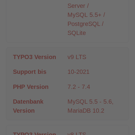
Server /
MySQL 5.5+ /
PostgreSQL /
SQLite
v9 LTS
10-2021
7.2 - 7.4
MySQL 5.5 - 5.6,
MariaDB 10.2
v8 LTS