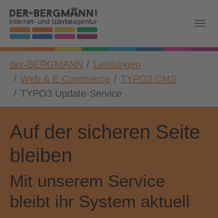
Skip to main navigation
Zum Hauptinhalt springen
Skip to page footer
Sie sind hier:
der-BERGMANN
Leistungen
Web & E-Commerce
TYPO3 CMS
TYPO3 Update-Service
Auf der sicheren Seite
bleiben
Mit unserem Service
bleibt ihr System aktuell