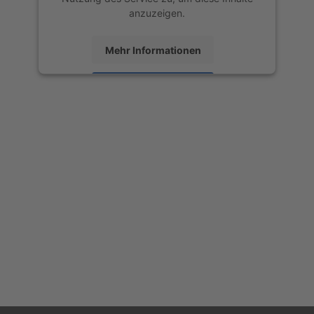
anzuzeigen.
Mehr Informationen
Akzeptieren
powered by
Usercentrics Consent
Management Platform
&
eRecht24