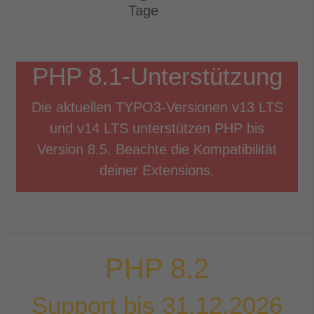
Tage
PHP
8.1
-Unterstützung
Die aktuellen TYPO3-Versionen v13 LTS
und v14 LTS unterstützen PHP bis
Version 8.5. Beachte die Kompatibilität
deiner Extensions.
PHP
8.2
Support bis
31.12.2026