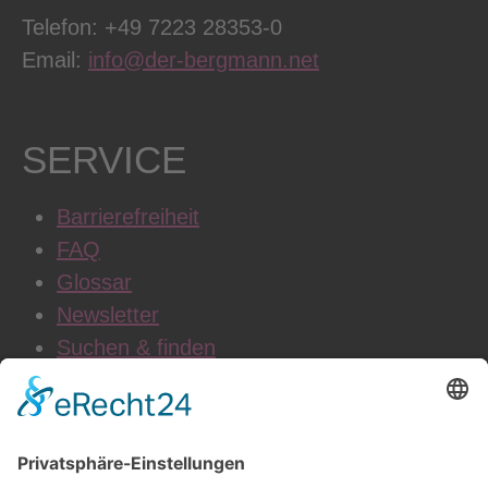
Telefon: +49 7223 28353-0
Email:
info@der-bergmann.net
SERVICE
Barrierefreiheit
FAQ
Glossar
Newsletter
Suchen & finden
WEITERE INFOS