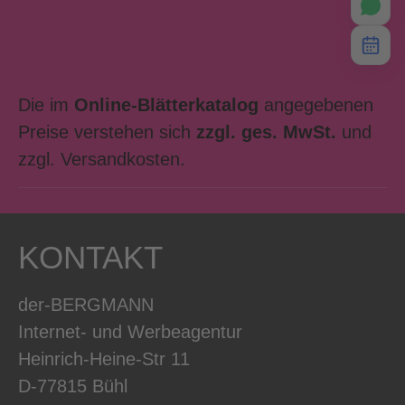
Die im
Online-Blätterkatalog
angegebenen
Preise verstehen sich
zzgl. ges. MwSt.
und
zzgl. Versandkosten.
KONTAKT
der-BERGMANN
Internet- und Werbeagentur
Heinrich-Heine-Str 11
D-77815 Bühl