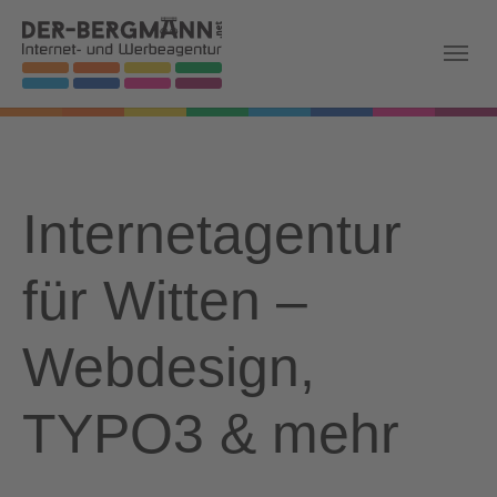
Skip to main navigation
Zum Hauptinhalt springen
Skip to page footer
Internetagentur
für Witten –
Webdesign,
TYPO3 & mehr