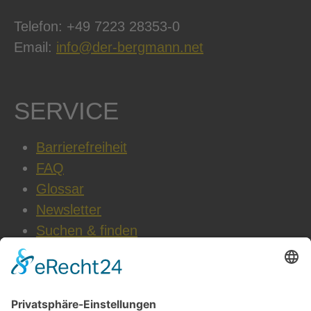
Telefon: +49 7223 28353-0
Email:
info@der-bergmann.net
SERVICE
Barrierefreiheit
FAQ
Glossar
Newsletter
Suchen & finden
WEITERE INFOS