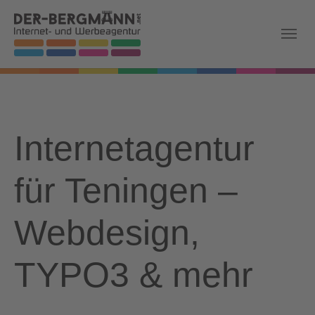
Skip to main navigation
Zum Hauptinhalt springen
Skip to page footer
Internetagentur
für Teningen –
Webdesign,
TYPO3 & mehr