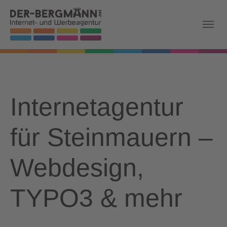
Skip to main navigation
Zum Hauptinhalt springen
Skip to page footer
Internetagentur
für Steinmauern –
Webdesign,
TYPO3 & mehr