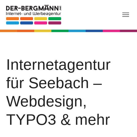
Skip to main navigation
Zum Hauptinhalt springen
Skip to page footer
Internetagentur
für Seebach –
Webdesign,
TYPO3 & mehr