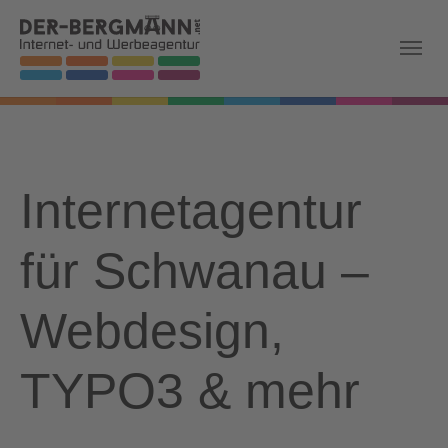
Skip to main navigation
Zum Hauptinhalt springen
Skip to page footer
Internetagentur
für Schwanau –
Webdesign,
TYPO3 & mehr