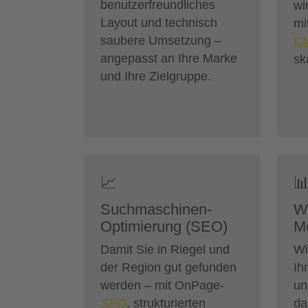
benutzerfreundliches
wi
Layout und technisch
mi
saubere Umsetzung –
C
angepasst an Ihre Marke
sk
und Ihre Zielgruppe.
📈

Suchmaschinen-
W
Optimierung (SEO)
Mo
Damit Sie in Riegel und
Wi
der Region gut gefunden
Ih
werden – mit OnPage-
un
SEO
, strukturierten
da