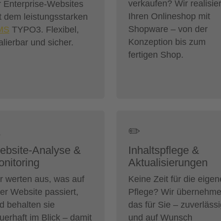
verkaufen? Wir realisie
r Enterprise-Websites
Ihren Onlineshop mit
t dem leistungsstarken
Shopware – von der
MS
TYPO3. Flexibel,
Konzeption bis zum
alierbar und sicher.
fertigen Shop.

✏️
ebsite-Analyse &
Inhaltspflege &
nitoring
Aktualisierungen
r werten aus, was auf
Keine Zeit für die eigen
rer Website passiert,
Pflege? Wir übernehm
d behalten sie
das für Sie – zuverläss
uerhaft im Blick – damit
und auf Wunsch