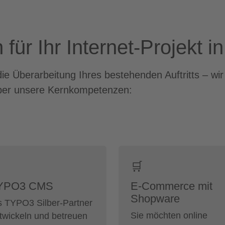
für Ihr Internet-Projekt i
e Überarbeitung Ihres bestehenden Auftritts – wi
 über unsere Kernkompetenzen:
️
🛒
YPO3 CMS
E-Commerce mit
Shopware
s TYPO3 Silber-Partner
Sie möchten online
twickeln und betreuen