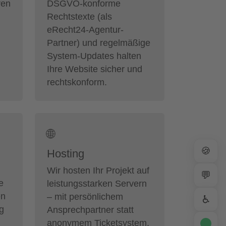
ren
DSGVO-konforme
Rechtstexte (als
eRecht24-Agentur-
Partner) und regelmäßige
System-Updates halten
Ihre Website sicher und
rechtskonform.
🌐
🍪
Hosting
Wir hosten Ihr Projekt auf
💬
e
leistungsstarken Servern
en
– mit persönlichem
♿
ig
Ansprechpartner statt
anonymem Ticketsystem.