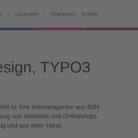
ur
Leistungen
Referenzen
Kontakt
Submenu for "Agentur"
Submenu for "Leistungen"
design, TYPO3
NN ist Ihre Internetagentur aus Bühl
zung von Websites und Onlineshops.
sig und aus einer Hand.