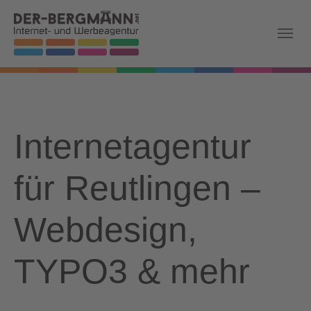
Skip to main navigation
Zum Hauptinhalt springen
Skip to page footer
Internetagentur
für Reutlingen –
Webdesign,
TYPO3 & mehr