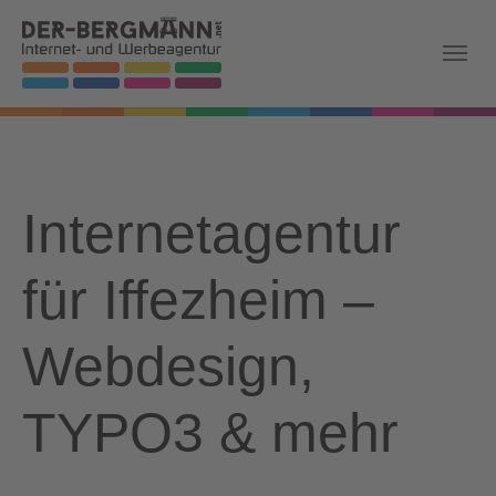
Skip to main navigation
Zum Hauptinhalt springen
Skip to page footer
Internetagentur
für Iffezheim –
Webdesign,
TYPO3 & mehr