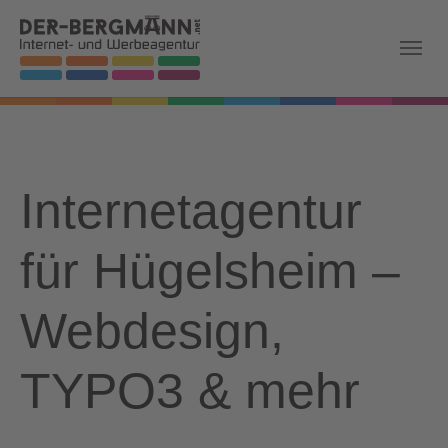
Skip to main navigation
Zum Hauptinhalt springen
Skip to page footer
Internetagentur
für Hügelsheim –
Webdesign,
TYPO3 & mehr