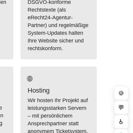
ren
DSGVO-konforme
Rechtstexte (als
eRecht24-Agentur-
Partner) und regelmäßige
System-Updates halten
Ihre Website sicher und
rechtskonform.
🌐
Hosting
🍪
Wir hosten Ihr Projekt auf
💬
e
leistungsstarken Servern
en
– mit persönlichem
♿
ig
Ansprechpartner statt
anonymem Ticketsystem.