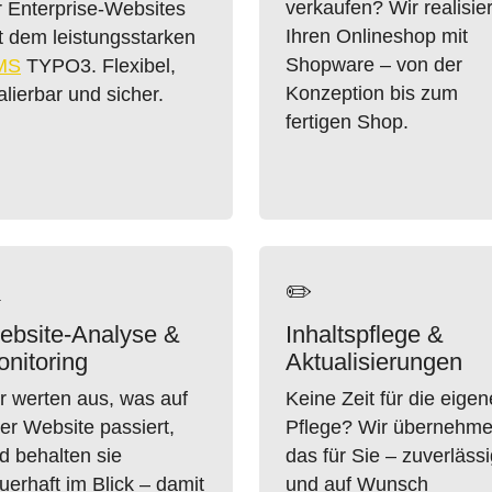
verkaufen? Wir realisie
r Enterprise-Websites
Ihren Onlineshop mit
t dem leistungsstarken
Shopware – von der
MS
TYPO3. Flexibel,
Konzeption bis zum
alierbar und sicher.
fertigen Shop.

✏️
ebsite-Analyse &
Inhaltspflege &
nitoring
Aktualisierungen
r werten aus, was auf
Keine Zeit für die eigen
rer Website passiert,
Pflege? Wir übernehm
d behalten sie
das für Sie – zuverläss
uerhaft im Blick – damit
und auf Wunsch