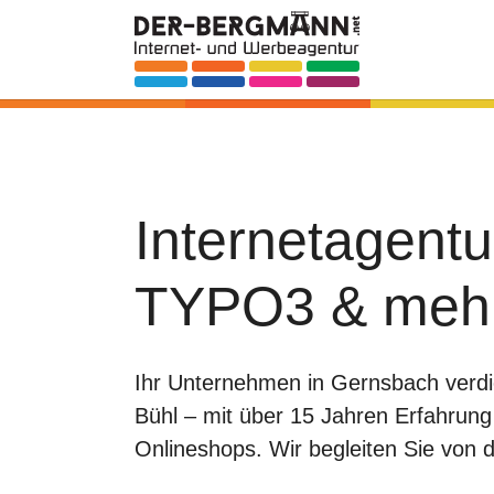
Skip to main navigation
Zum Hauptinhalt springen
Skip to page footer
Internetagent
TYPO3 & meh
Ihr Unternehmen in Gernsbach verdie
Bühl – mit über 15 Jahren Erfahrun
Onlineshops. Wir begleiten Sie von d