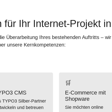
für Ihr Internet-Projekt 
e Überarbeitung Ihres bestehenden Auftritts – wi
 über unsere Kernkompetenzen:
️
🛒
YPO3 CMS
E-Commerce mit
Shopware
s TYPO3 Silber-Partner
Sie möchten online
twickeln und betreuen