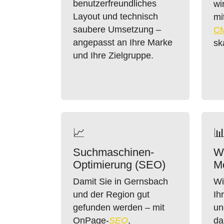
benutzerfreundliches
wi
Layout und technisch
mi
saubere Umsetzung –
C
angepasst an Ihre Marke
sk
und Ihre Zielgruppe.
📈

Suchmaschinen-
W
Optimierung (SEO)
Mo
Damit Sie in Gernsbach
Wi
und der Region gut
Ih
gefunden werden – mit
un
OnPage-
SEO
,
da