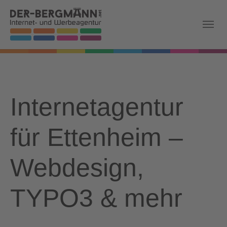
Skip to main navigation
Zum Hauptinhalt springen
Skip to page footer
Internetagentur
für Ettenheim –
Webdesign,
TYPO3 & mehr