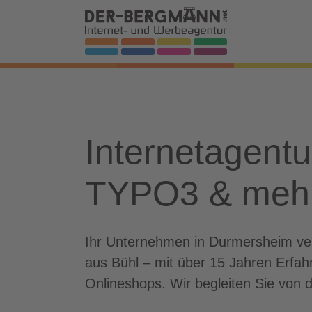
Skip to main navigation
Zum Hauptinhalt springen
Skip to page footer
Internetagent
TYPO3 & meh
Ihr Unternehmen in Durmersheim verd
aus Bühl – mit über 15 Jahren Erfa
Onlineshops. Wir begleiten Sie von d