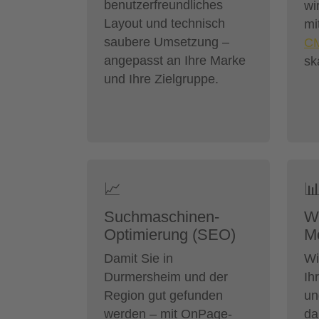
benutzerfreundliches
wi
Layout und technisch
mi
saubere Umsetzung –
C
angepasst an Ihre Marke
sk
und Ihre Zielgruppe.
📈

Suchmaschinen-
W
Optimierung (SEO)
Mo
Damit Sie in
Wi
Durmersheim und der
Ih
Region gut gefunden
un
werden – mit OnPage-
da