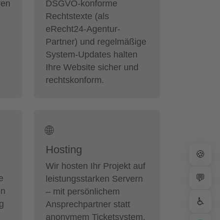
ren
DSGVO-konforme
Rechtstexte (als
eRecht24-Agentur-
Partner) und regelmäßige
System-Updates halten
Ihre Website sicher und
rechtskonform.
🌐
Hosting
🍪
Wir hosten Ihr Projekt auf
💬
e
leistungsstarken Servern
en
– mit persönlichem
♿
ig
Ansprechpartner statt
anonymem Ticketsystem.