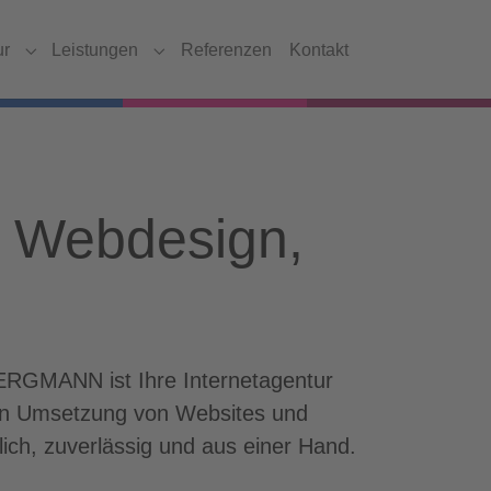
ur
Leistungen
Referenzen
Kontakt
Submenu for "Agentur"
Submenu for "Leistungen"
– Webdesign,
BERGMANN ist Ihre Internetagentur
hen Umsetzung von Websites und
lich, zuverlässig und aus einer Hand.