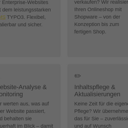
verkaufen? Wir realisie
r Enterprise-Websites
Ihren Onlineshop mit
t dem leistungsstarken
Shopware – von der
MS
TYPO3. Flexibel,
Konzeption bis zum
alierbar und sicher.
fertigen Shop.

✏️
ebsite-Analyse &
Inhaltspflege &
nitoring
Aktualisierungen
r werten aus, was auf
Keine Zeit für die eigen
rer Website passiert,
Pflege? Wir übernehm
d behalten sie
das für Sie – zuverläss
uerhaft im Blick – damit
und auf Wunsch