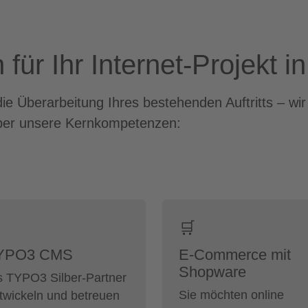
für Ihr Internet-Projekt 
e Überarbeitung Ihres bestehenden Auftritts – wi
 über unsere Kernkompetenzen:
️
🛒
YPO3 CMS
E-Commerce mit
Shopware
s TYPO3 Silber-Partner
Sie möchten online
twickeln und betreuen