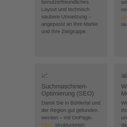
benutzerfreundliches
wi
Layout und technisch
mi
saubere Umsetzung –
C
angepasst an Ihre Marke
sk
und Ihre Zielgruppe.
📈

Suchmaschinen-
W
Optimierung (SEO)
Mo
Damit Sie in Bühlertal und
Wi
der Region gut gefunden
Ih
werden – mit OnPage-
un
SEO
, strukturierten
da