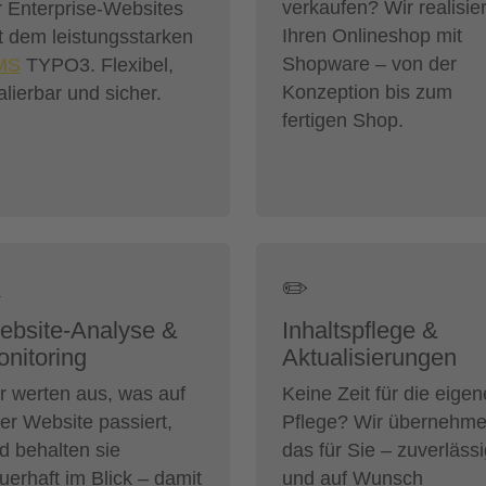
verkaufen? Wir realisie
r Enterprise-Websites
Ihren Onlineshop mit
t dem leistungsstarken
Shopware – von der
MS
TYPO3. Flexibel,
Konzeption bis zum
alierbar und sicher.
fertigen Shop.

✏️
ebsite-Analyse &
Inhaltspflege &
nitoring
Aktualisierungen
r werten aus, was auf
Keine Zeit für die eigen
rer Website passiert,
Pflege? Wir übernehm
d behalten sie
das für Sie – zuverläss
uerhaft im Blick – damit
und auf Wunsch