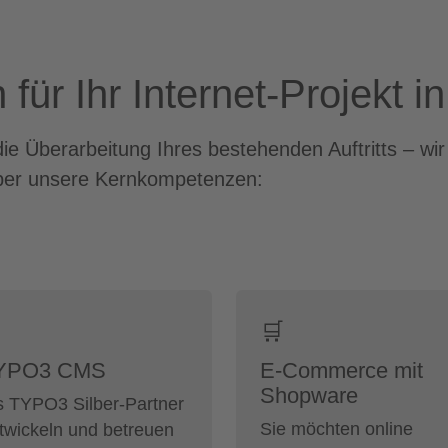
ür Ihr Internet-Projekt in
e Überarbeitung Ihres bestehenden Auftritts – wi
 über unsere Kernkompetenzen:
️
🛒
YPO3 CMS
E-Commerce mit
Shopware
s TYPO3 Silber-Partner
Sie möchten online
twickeln und betreuen