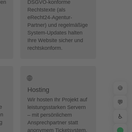
ren
DSGVO-konforme
Rechtstexte (als
eRecht24-Agentur-
Partner) und regelmäßige
System-Updates halten
Ihre Website sicher und
rechtskonform.
🌐
🍪
Hosting
Wir hosten Ihr Projekt auf
💬
e
leistungsstarken Servern
en
– mit persönlichem
♿
ig
Ansprechpartner statt
anonymem Ticketsystem.