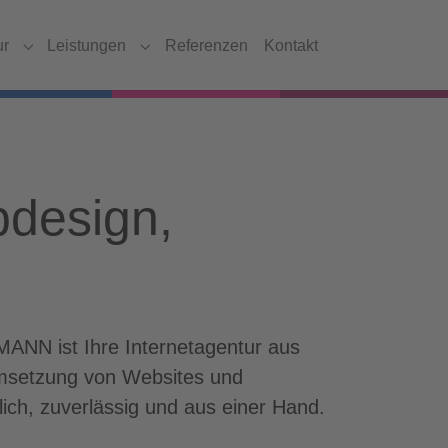
ur
Leistungen
Referenzen
Kontakt
Submenu for "Agentur"
Submenu for "Leistungen"
bdesign,
MANN ist Ihre Internetagentur aus
Umsetzung von Websites und
lich, zuverlässig und aus einer Hand.