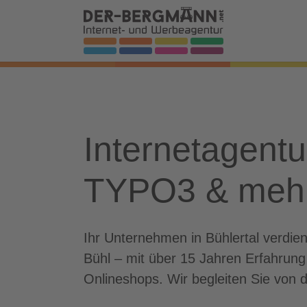
Skip to main navigation
Zum Hauptinhalt springen
Skip to page footer
Internetagentu
TYPO3 & meh
Ihr Unternehmen in Bühlertal verdie
Bühl – mit über 15 Jahren Erfahrun
Onlineshops. Wir begleiten Sie von d