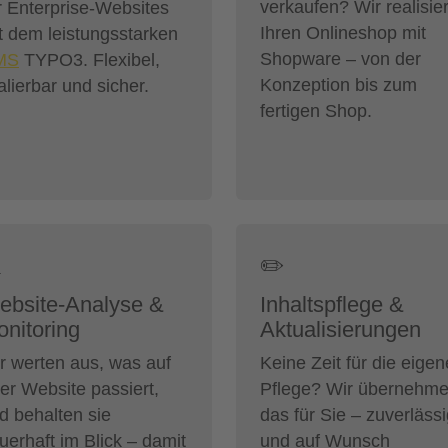
verkaufen? Wir realisie
r Enterprise-Websites
Ihren Onlineshop mit
t dem leistungsstarken
Shopware – von der
MS
TYPO3. Flexibel,
Konzeption bis zum
alierbar und sicher.
fertigen Shop.

✏️
ebsite-Analyse &
Inhaltspflege &
nitoring
Aktualisierungen
r werten aus, was auf
Keine Zeit für die eigen
rer Website passiert,
Pflege? Wir übernehm
d behalten sie
das für Sie – zuverläss
uerhaft im Blick – damit
und auf Wunsch