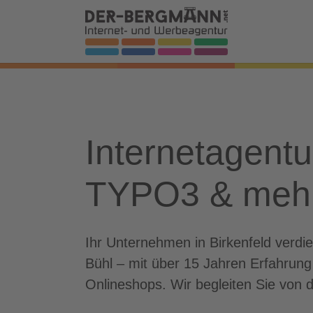
Skip to main navigation
Zum Hauptinhalt springen
Skip to page footer
Internetagentu
TYPO3 & meh
Ihr Unternehmen in Birkenfeld verdi
Bühl – mit über 15 Jahren Erfahrun
Onlineshops. Wir begleiten Sie von d