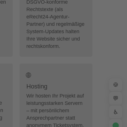
ren
DSGVO-konforme
Rechtstexte (als
eRecht24-Agentur-
Partner) und regelmäßige
System-Updates halten
Ihre Website sicher und
rechtskonform.
🌐
🍪
Hosting
Wir hosten Ihr Projekt auf
💬
e
leistungsstarken Servern
en
– mit persönlichem
♿
ig
Ansprechpartner statt
anonymem Ticketsystem.