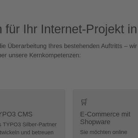
ür Ihr Internet-Projekt in
e Überarbeitung Ihres bestehenden Auftritts – wi
 über unsere Kernkompetenzen:
️
🛒
YPO3 CMS
E-Commerce mit
Shopware
s TYPO3 Silber-Partner
Sie möchten online
twickeln und betreuen