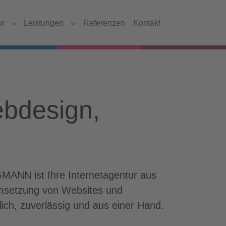
ur
Leistungen
Referenzen
Kontakt
Submenu for "Agentur"
Submenu for "Leistungen"
ebdesign,
RGMANN ist Ihre Internetagentur aus
Umsetzung von Websites und
lich, zuverlässig und aus einer Hand.