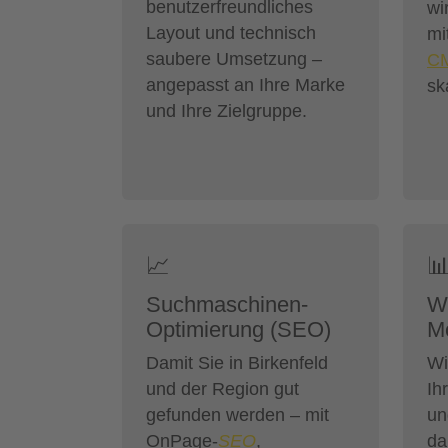
benutzerfreundliches
wi
Layout und technisch
mi
saubere Umsetzung –
C
angepasst an Ihre Marke
sk
und Ihre Zielgruppe.
📈

Suchmaschinen-
W
Optimierung (SEO)
Mo
Damit Sie in Birkenfeld
Wi
und der Region gut
Ih
gefunden werden – mit
un
OnPage-
SEO
,
da