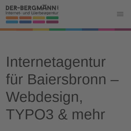
Skip to main navigation
Zum Hauptinhalt springen
Skip to page footer
Internetagentur
für Baiersbronn –
Webdesign,
TYPO3 & mehr