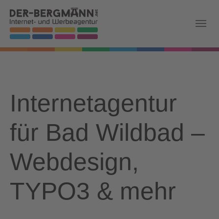
Skip to main navigation
Zum Hauptinhalt springen
Skip to page footer
Internetagentur
für Bad Wildbad –
Webdesign,
TYPO3 & mehr