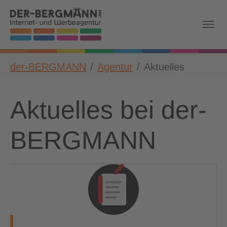
Skip to main navigation
Zum Hauptinhalt springen
Skip to page footer
Sie sind hier:
der-BERGMANN
Agentur
Aktuelles
Aktuelles bei der-
BERGMANN