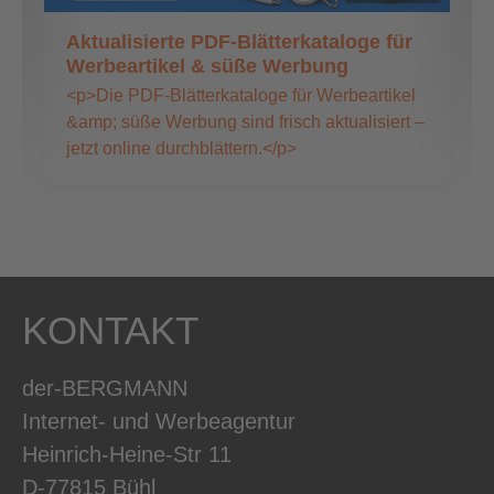
Aktualisierte PDF-Blätterkataloge für
Werbeartikel & süße Werbung
<p>Die PDF-Blätterkataloge für Werbeartikel
&amp; süße Werbung sind frisch aktualisiert –
jetzt online durchblättern.</p>
KONTAKT
der-BERGMANN
Internet- und Werbeagentur
Heinrich-Heine-Str 11
D-77815 Bühl