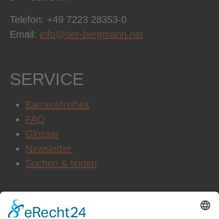
Telefon: +49 7223 28353-0
Email:
info@der-bergmann.net
SERVICE
Barrierefreiheit
FAQ
Glossar
Newsletter
Suchen & finden
WEITERE INFOS