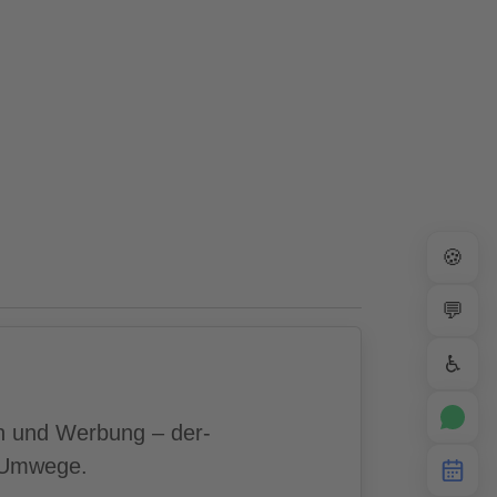
🍪
💬
♿
n und Werbung – der-
e Umwege.