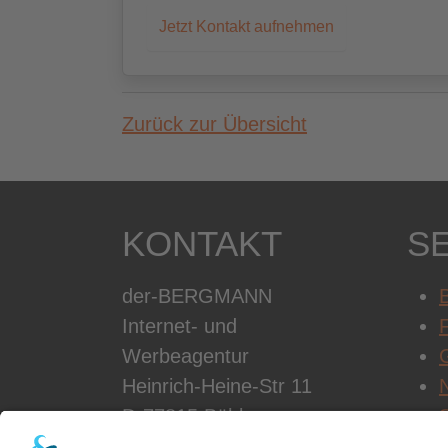
Jetzt Kontakt aufnehmen
Zurück zur Übersicht
KONTAKT
S
der-BERGMANN
B
Internet- und
Werbeagentur
Heinrich-Heine-Str 11
D-77815 Bühl