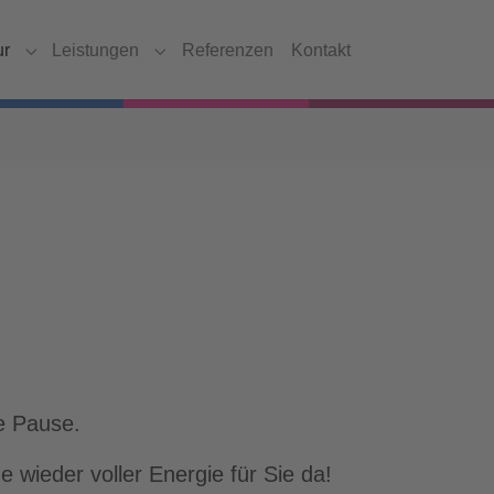
ur
Leistungen
Referenzen
Kontakt
Submenu for "Agentur"
Submenu for "Leistungen"
e Pause.
wieder voller Energie für Sie da!