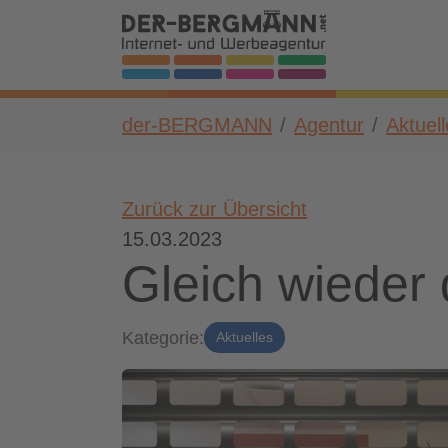
Skip to main navigation
Zum Hauptinhalt springen
Skip to page footer
Sie sind hier:
der-BERGMANN
Agentur
Aktuel
Zurück zur Übersicht
15.03.2023
Gleich wieder
Kategorie:
Aktuelles