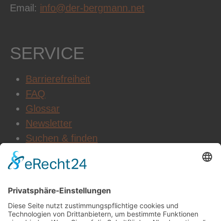
Email:
info@der-bergmann.net
SERVICE
Barrierefreiheit
FAQ
Glossar
Newsletter
Suchen & finden
WEITERE INFOS
Datenschutz
Impressum