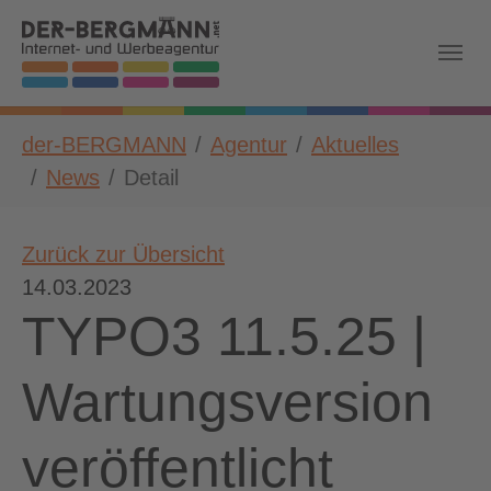
Skip to main navigation
Zum Hauptinhalt springen
Skip to page footer
Sie sind hier:
der-BERGMANN
Agentur
Aktuelles
News
Detail
Zurück zur Übersicht
14.03.2023
TYPO3 11.5.25 |
Wartungsversion
veröffentlicht