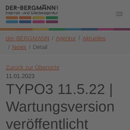
Skip to main navigation
Zum Hauptinhalt springen
Skip to page footer
Sie sind hier:
der-BERGMANN
Agentur
Aktuelles
News
Detail
Zurück zur Übersicht
11.01.2023
TYPO3 11.5.22 |
Wartungsversion
veröffentlicht