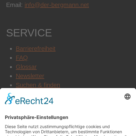
Email:
info@der-bergmann.net
SERVICE
Barrierefreiheit
FAQ
Glossar
Newsletter
Suchen & finden
WEITERE INFOS
Datenschutz
Impressum